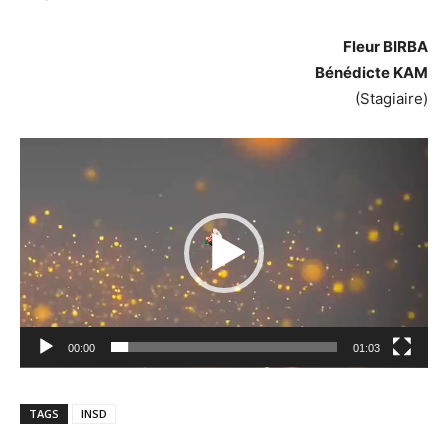
Fleur BIRBA
Bénédicte KAM
(Stagiaire)
Lecteur
vidéo
00:00
01:03
TAGS
INSD