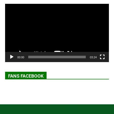
Lecteur
vidéo
00:00
03:24
FANS FACEBOOK