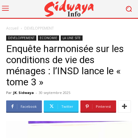
Accueil
DEVELOPPEMENT
DEVELOPPEMENT
ECONOMIE
LA UNE SITE
Enquête harmonisée sur les
conditions de vie des
ménages : l’INSD lance le «
tome 3 »
Par
JK. Sidwaya
-
30 septembre 2025
Facebook
Twitter
Pinterest