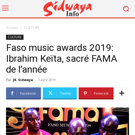
Accueil
CULTURE
CULTURE
Faso music awards 2019:
Ibrahim Keïta, sacré FAMA
de l’année
Par
JK. Sidwaya
-
1 avril 2019
Facebook
Twitter
Pinterest