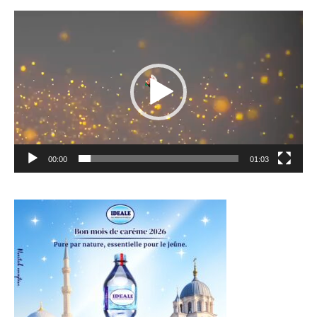
Lecteur
vidéo
00:00
01:03