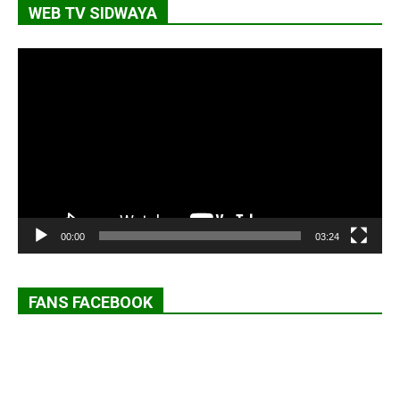
WEB TV SIDWAYA
Lecteur
vidéo
00:00
03:24
FANS FACEBOOK