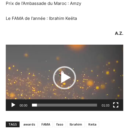
Prix de l’Ambassade du Maroc : Amzy
Le FAMA de l’année : Ibrahim Keëta
A.Z.
Lecteur
vidéo
00:00
01:03
TAGS
awards
FAMA
faso
Ibrahim
Keita