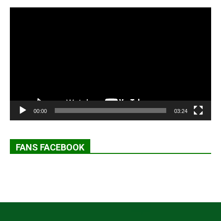
Lecteur
vidéo
00:00
03:24
FANS FACEBOOK