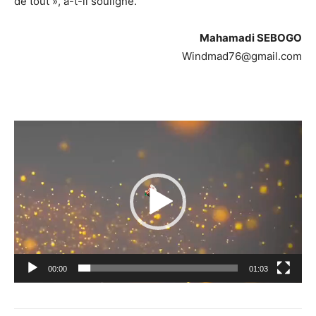
de tout », a-t-il souligné.
Mahamadi SEBOGO
Windmad76@gmail.com
Lecteur
vidéo
00:00
01:03