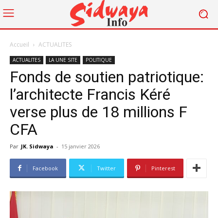
Accueil
ACTUALITES
ACTUALITES
LA UNE SITE
POLITIQUE
Fonds de soutien patriotique:
l’architecte Francis Kéré
verse plus de 18 millions F
CFA
Par
JK. Sidwaya
-
15 janvier 2026
Facebook
Twitter
Pinterest