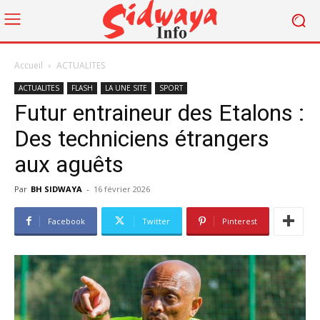
Accueil
ACTUALITES
ACTUALITES
FLASH
LA UNE SITE
SPORT
Futur entraineur des Etalons :
Des techniciens étrangers
aux aguêts
Par
BH SIDWAYA
-
16 février 2026
Facebook
Twitter
Pinterest