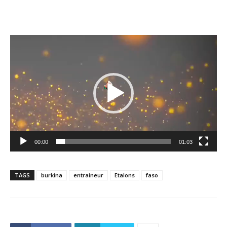
Lecteur
vidéo
00:00
01:03
TAGS
burkina
entraineur
Etalons
faso