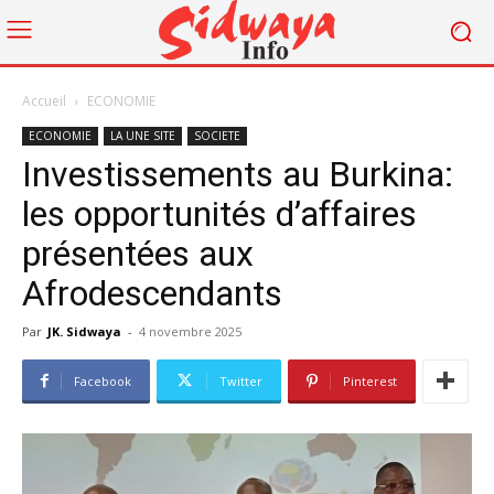
Accueil
ECONOMIE
ECONOMIE
LA UNE SITE
SOCIETE
Investissements au Burkina:
les opportunités d’affaires
présentées aux
Afrodescendants
Par
JK. Sidwaya
-
4 novembre 2025
Facebook
Twitter
Pinterest