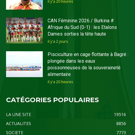
il y'a 20 heures
CAN Féminine 2026 / Burkina #
Afrique du Sud (0-1) : les Etalons
Dames sorties la tête haute
il y'a 2 jours
Pisciculture en cage flottante à Bagré :
plongée dans les eaux
poissonneuses de la souveraineté
alimentaire
il y'a 20 heures
CATÉGORIES POPULAIRES
LA UNE SITE
19516
ACTUALITES
8856
SOCIETE
7773