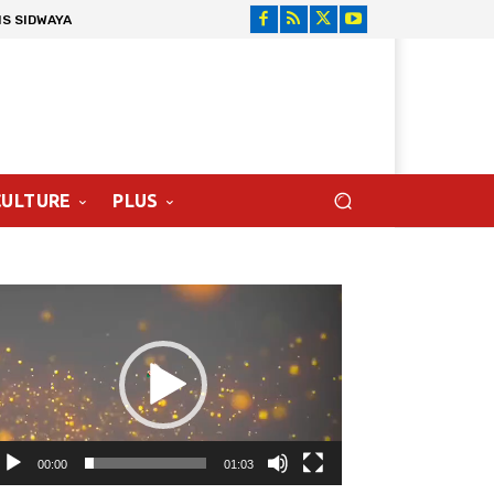
NS SIDWAYA
CULTURE
PLUS
cteur
déo
00:00
01:03