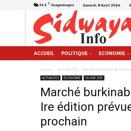
C
Samedi, 8 Août 2026
34.3
Ouagadougou
ACCUEIL
POLITIQUE
ECONOMIE
Accueil
ACTUALITES
Marché burkinabè de l’innovat
ACTUALITES
ECONOMIE
LA UNE SITE
Marché burkinabè
Ire édition prév
prochain