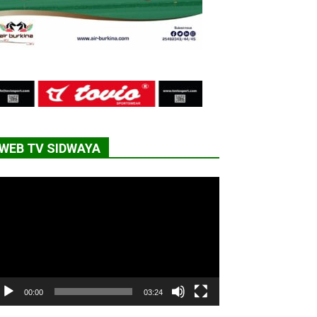
WEB TV SIDWAYA
cteur
déo
00:00
03:24