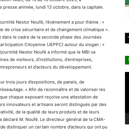
presse animée, lundi 13 octobre, dans la capitale.
ourmité Nestor Noufé, l’évènement a pour thème : «
te de crise sécuritaire et de changement climatique ».
crit dans le cadre de la seconde phase des Journées
articipation Citoyenne (JEPPC) autour du slogan : «
. Djourmité Nestor Noufé a informé que le MBI va
nes de visiteurs, d’institutions, d’entreprises,
entrepreneurs et d’acteurs du développement.
Le
vi
sur trois jours d’expositions, de panels, de
réseautage. « Afin de reconnaître et de valoriser les
vu que chaque exposant reçoive une attestation de
eurs innovateurs et artisans seront distingués par des
tivité, de la qualité de leurs produits et de leurs
a déclaré M. Noufé. Le directeur général de la CMA-
t de distinguer un certain nombre d’acteurs qui ont pu