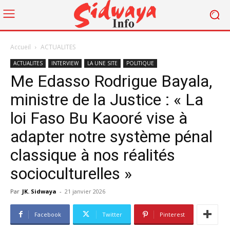
Accueil
ACTUALITES
ACTUALITES
INTERVIEW
LA UNE SITE
POLITIQUE
Me Edasso Rodrigue Bayala,
ministre de la Justice : « La
loi Faso Bu Kaooré vise à
adapter notre système pénal
classique à nos réalités
socioculturelles »
Par
JK. Sidwaya
-
21 janvier 2026
Facebook
Twitter
Pinterest