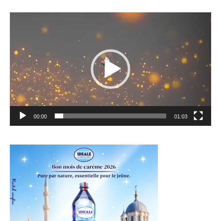
Lecteur
vidéo
00:00
01:03