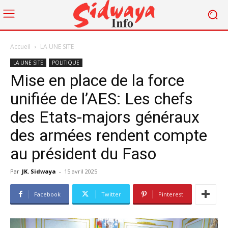
Accueil
LA UNE SITE
LA UNE SITE
POLITIQUE
Mise en place de la force
unifiée de l’AES: Les chefs
des Etats-majors généraux
des armées rendent compte
au président du Faso
Par
JK. Sidwaya
-
15 avril 2025
Facebook
Twitter
Pinterest