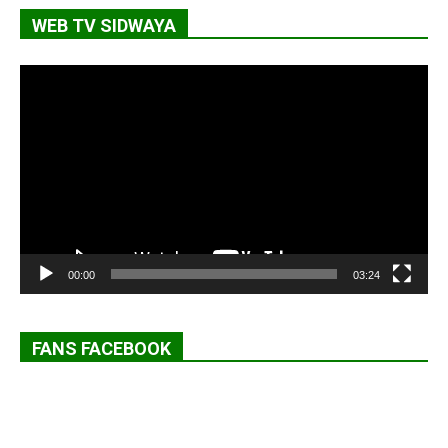
WEB TV SIDWAYA
Lecteur
vidéo
00:00
03:24
FANS FACEBOOK