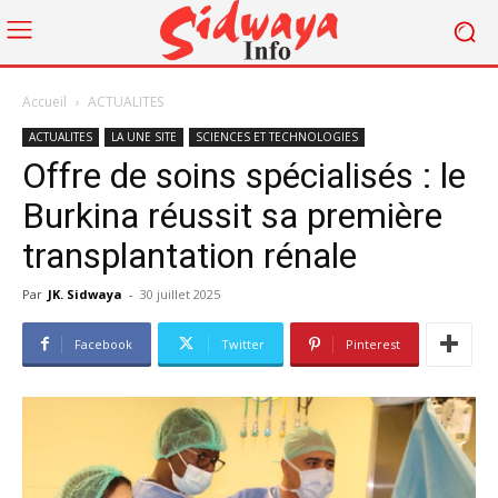
Accueil
ACTUALITES
ACTUALITES
LA UNE SITE
SCIENCES ET TECHNOLOGIES
Offre de soins spécialisés : le
Burkina réussit sa première
transplantation rénale
Par
JK. Sidwaya
-
30 juillet 2025
Facebook
Twitter
Pinterest