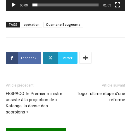
00:00
01:03
TAGS
opération
Ousmane Bougouma
Facebook
Twitter
Article précédent
Article suivant
FESPACO: le Premier ministre
Togo : ultime étape d’une
assiste à la projection de «
réforme
Katanga, la danse des
scorpions »