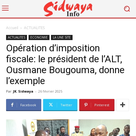
Accueil
ACTUALITES
ACTUALITES
ECONOMIE
LA UNE SITE
Opération d’imposition
fiscale: le président de l’ALT,
Ousmane Bougouma, donne
l’exemple
Par
JK. Sidwaya
-
26 février 2025
Facebook
Twitter
Pinterest