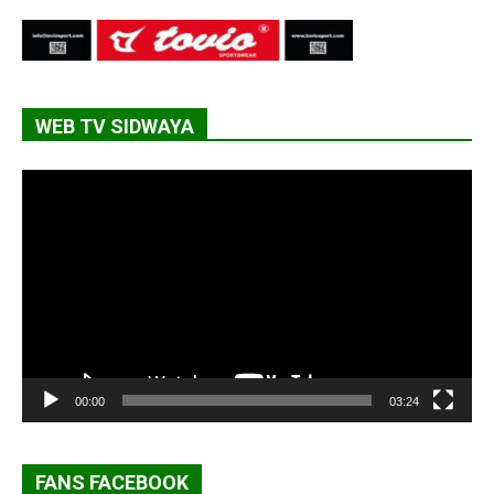
WEB TV SIDWAYA
Lecteur
vidéo
00:00
03:24
FANS FACEBOOK