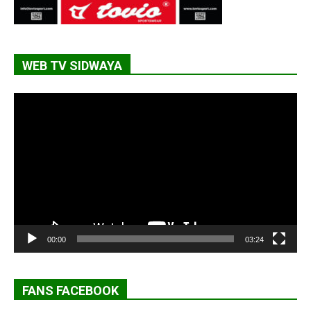
WEB TV SIDWAYA
Lecteur
vidéo
00:00
03:24
FANS FACEBOOK