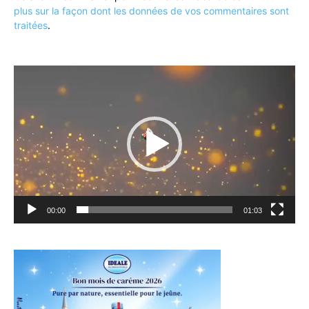
plus sur la façon dont les données de vos commentaires sont
traitées
.
Lecteur
vidéo
00:00
01:03