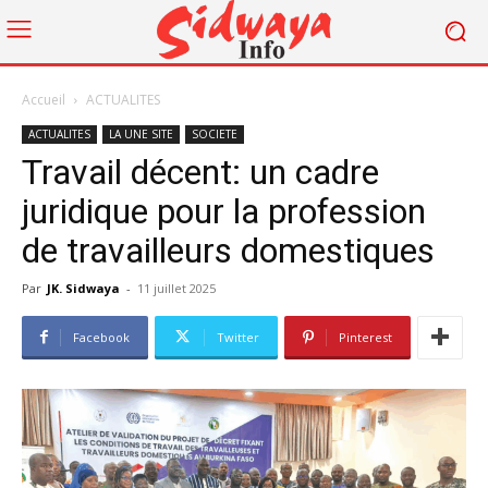
Accueil
ACTUALITES
ACTUALITES
LA UNE SITE
SOCIETE
Travail décent: un cadre
juridique pour la profession
de travailleurs domestiques
Par
JK. Sidwaya
-
11 juillet 2025
Facebook
Twitter
Pinterest