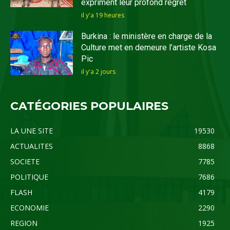
expriment leur profond regret
il y'a 19 heures
Burkina : le ministère en charge de la
Culture met en demeure l’artiste Kosa
Pic
il y'a 2 jours
CATÉGORIES POPULAIRES
LA UNE SITE
19530
ACTUALITES
8868
SOCIETE
7785
POLITIQUE
7686
FLASH
4179
ECONOMIE
2290
REGION
1925