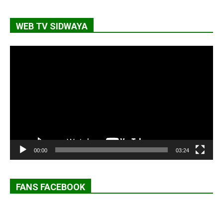
WEB TV SIDWAYA
Lecteur
vidéo
00:00
03:24
FANS FACEBOOK