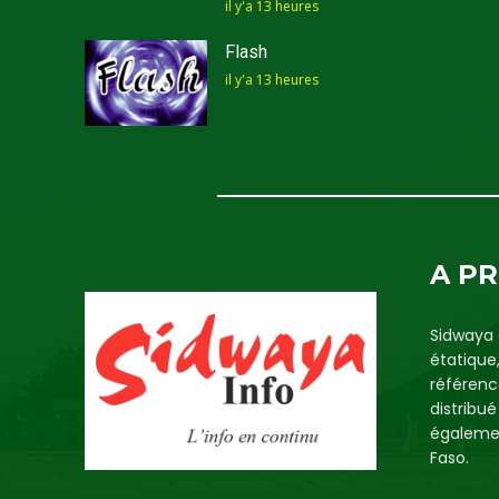
il y'a 13 heures
Flash
il y'a 13 heures
A P
Sidwaya 
étatique
référenc
distribu
égalemen
Faso.