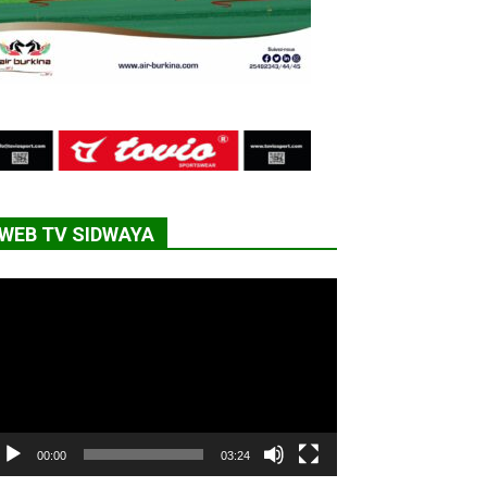
WEB TV SIDWAYA
cteur
déo
00:00
03:24