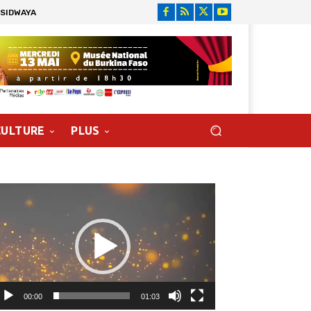
 SIDWAYA
CULTURE
PLUS
cteur
déo
00:00
01:03