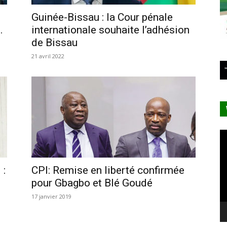
Guinée-Bissau : la Cour pénale
.
internationale souhaite l’adhésion
de Bissau
21 avril 2022
Le
vi
 :
CPI: Remise en liberté confirmée
pour Gbagbo et Blé Goudé
17 janvier 2019