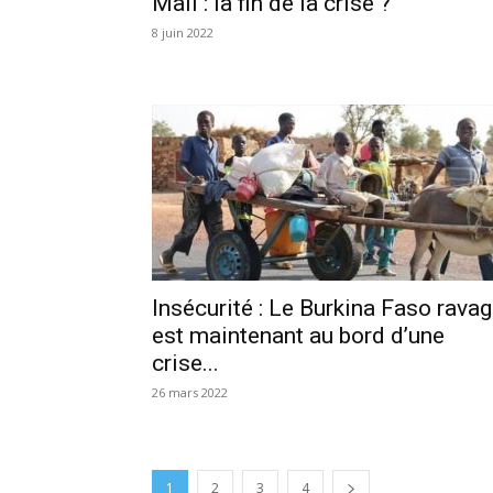
Mali : la fin de la crise ?
8 juin 2022
Insécurité : Le Burkina Faso rava
est maintenant au bord d’une
crise...
26 mars 2022
1
2
3
4