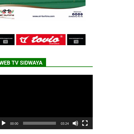
WEB TV SIDWAYA
cteur
déo
00:00
03:24