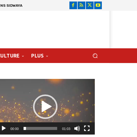
ONS SIDWAYA
CULTURE
PLUS
cteur
déo
00:00
01:03