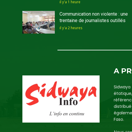
il y'a 1 heure
Communication non violente : une
trentaine de journalistes outillés
il y'a 2 heures
A P
Sidwaya 
étatique
référenc
distribu
égalemen
Faso.
Nous con