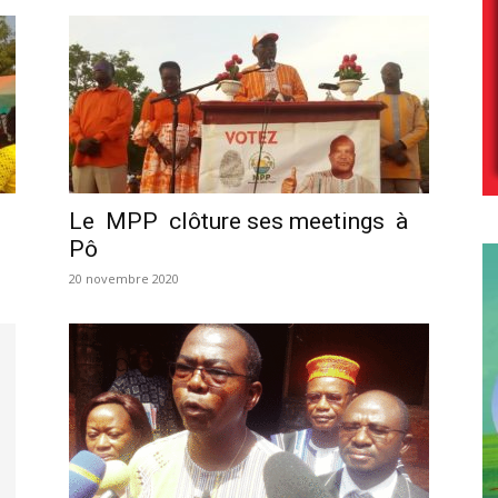
Le MPP clôture ses meetings à
Pô
20 novembre 2020