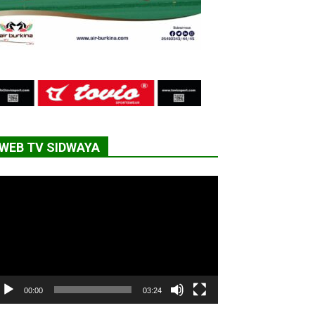
WEB TV SIDWAYA
cteur
déo
00:00
03:24