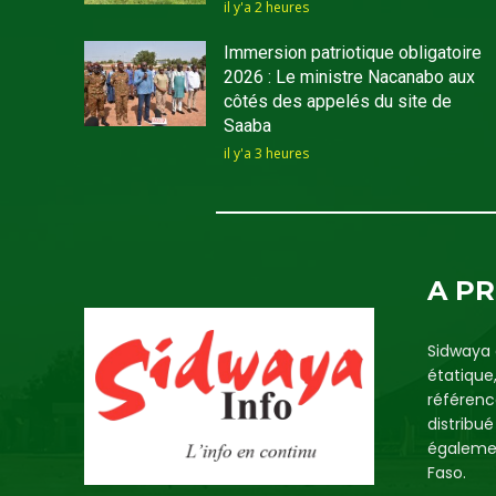
il y'a 2 heures
Immersion patriotique obligatoire
2026 : Le ministre Nacanabo aux
côtés des appelés du site de
Saaba
il y'a 3 heures
A P
Sidwaya 
étatique
référenc
distribu
égalemen
Faso.