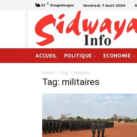
C
Vendredi, 7 Août 2026
S
32
Ouagadougou
ACCUEIL
POLITIQUE
ECONOMIE
Accueil
Tags
Militaires
Tag: militaires