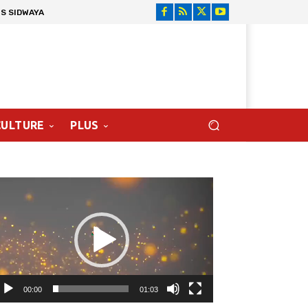
S SIDWAYA
CULTURE
PLUS
cteur
déo
00:00
01:03