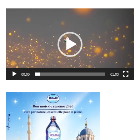
Lecteur
vidéo
00:00
01:03