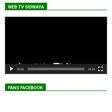
WEB TV SIDWAYA
Lecteur
vidéo
00:00
03:24
FANS FACEBOOK