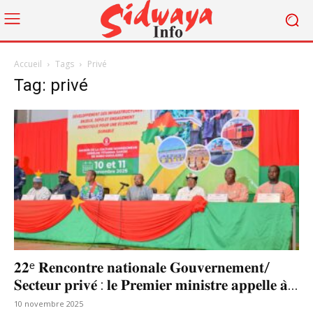
Accueil
Tags
Privé
Tag: privé
𝟐𝟐ᵉ 𝐑𝐞𝐧𝐜𝐨𝐧𝐭𝐫𝐞 𝐧𝐚𝐭𝐢𝐨𝐧𝐚𝐥𝐞 𝐆𝐨𝐮𝐯𝐞𝐫𝐧𝐞𝐦𝐞𝐧𝐭/
𝐒𝐞𝐜𝐭𝐞𝐮𝐫 𝐩𝐫𝐢𝐯𝐞́ : 𝐥𝐞 𝐏𝐫𝐞𝐦𝐢𝐞𝐫 𝐦𝐢𝐧𝐢𝐬𝐭𝐫𝐞 𝐚𝐩𝐩𝐞𝐥𝐥𝐞 𝐚̀...
10 novembre 2025