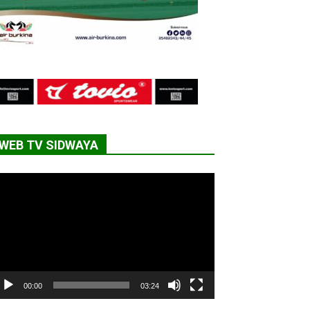
WEB TV SIDWAYA
cteur
déo
00:00
03:24