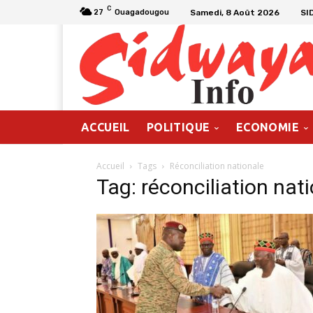
C
Samedi, 8 Août 2026
SI
27
Ouagadougou
ACCUEIL
POLITIQUE
ECONOMIE
Accueil
Tags
Réconciliation nationale
Tag: réconciliation nat