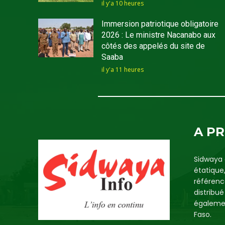
il y'a 10 heures
Immersion patriotique obligatoire
2026 : Le ministre Nacanabo aux
côtés des appelés du site de
Saaba
il y'a 11 heures
A P
Sidwaya 
étatique
référenc
distribu
égalemen
Faso.