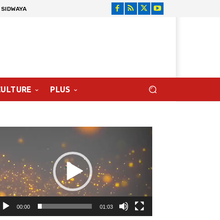
 SIDWAYA
CULTURE
PLUS
cteur
déo
00:00
01:03