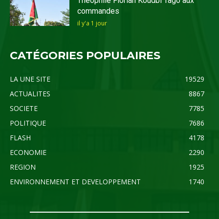
Théophile Florian Koudbi Tago aux
commandes
il y'a 1 jour
CATÉGORIES POPULAIRES
LA UNE SITE
19529
ACTUALITES
8867
SOCIETE
7785
POLITIQUE
7686
FLASH
4178
ECONOMIE
2290
REGION
1925
ENVIRONNEMENT ET DEVELOPPEMENT
1740