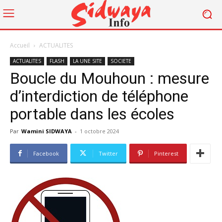
Accueil
ACTUALITES
ACTUALITES
FLASH
LA UNE SITE
SOCIETE
Boucle du Mouhoun : mesure
d’interdiction de téléphone
portable dans les écoles
Par
Wamini SIDWAYA
-
1 octobre 2024
Facebook
Twitter
Pinterest