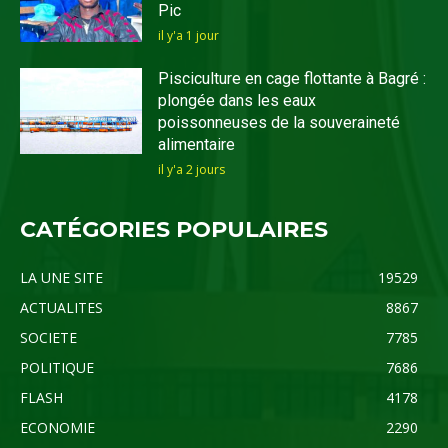
Pic
il y'a 1 jour
Pisciculture en cage flottante à Bagré :
plongée dans les eaux
poissonneuses de la souveraineté
alimentaire
il y'a 2 jours
CATÉGORIES POPULAIRES
LA UNE SITE
19529
ACTUALITES
8867
SOCIETE
7785
POLITIQUE
7686
FLASH
4178
ECONOMIE
2290