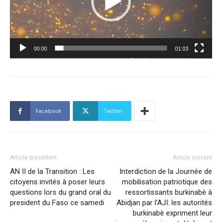
00:00
01:03
Facebook
Twitter
Article précédent
Article suivant
AN II de la Transition : Les
Interdiction de la Journée de
citoyens invités à poser leurs
mobilisation patriotique des
questions lors du grand oral du
ressortissants burkinabè à
president du Faso ce samedi
Abidjan par l’AJI: les autorités
burkinabè expriment leur