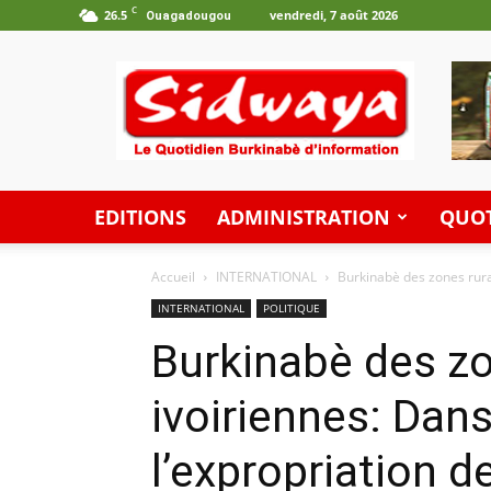
C
26.5
vendredi, 7 août 2026
Ouagadougou
Les
Editions
Sidwaya
EDITIONS
ADMINISTRATION
QUOT
Accueil
INTERNATIONAL
Burkinabè des zones rural
INTERNATIONAL
POLITIQUE
Burkinabè des zo
ivoiriennes: Dans
l’expropriation d