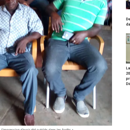
No
De
da
La
20
pr
Di
l’impression d’avoir été oubliés dans les forêts »