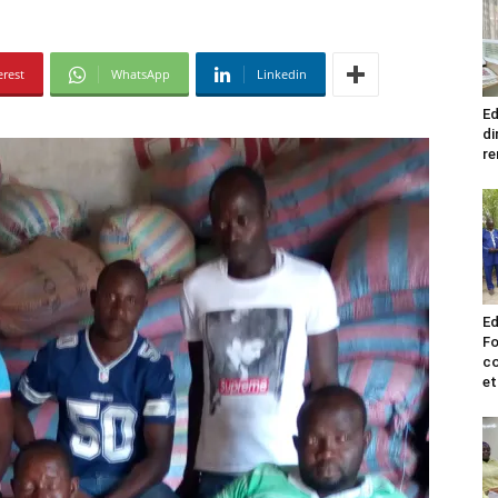
erest
WhatsApp
Linkedin
Ed
di
re
Ed
Fo
co
et