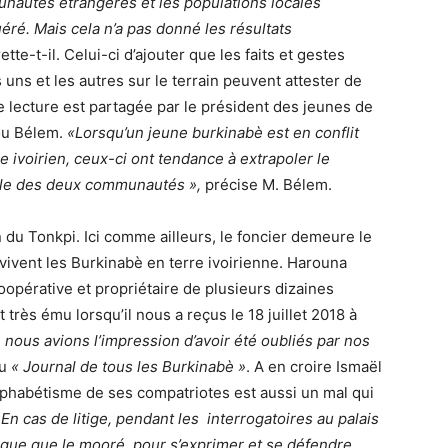
nautés étrangères et les populations locales
ré. Mais cela n’a pas donné les résultats
ette-t-il. Celui-ci d’ajouter que les faits et gestes
uns et les autres sur le terrain peuvent attester de
te lecture est partagée par le président des jeunes de
u Bélem.
«Lorsqu’un jeune burkinabè est en conflit
 ivoirien, ceux-ci ont tendance à extrapoler le
elle des deux communautés »,
précise M. Bélem.
du Tonkpi. Ici comme ailleurs, le foncier demeure le
ent les Burkinabè en terre ivoirienne. Harouna
Coopérative et propriétaire de plusieurs dizaines
t très ému lorsqu’il nous a reçus le 18 juillet 2018 à
 nous avions l’impression d’avoir été oubliés par nos
du
« Journal de tous les Burkinabè »
. A en croire Ismaël
lphabétisme de ses compatriotes est aussi un mal qui
 En cas de litige, pendant les
interrogatoires au palais
ngue que le mooré, pour s’exprimer et se défendre,