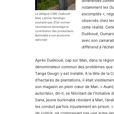
différentes commu
notamment les Gué
escomptés »,
regr
Le délégué CSBE Duékoué-
Man, Lamine Yaméogo,
observés chez les 
souhaite que l’Etat ivoirien
cette réalité. Cet
reconnaisse davantage la
contribution des producteurs
Duékoué, Oumaro
Burkinabè à son économie
avec son camarade
nationale
différend à l’éch
Après Duékoué, cap sur Man, dans la région 
dénominateur commun des problèmes que viv
Tanga Gougri y est installé. A la tête de la 
d’hectares de plantations, il était visiblemen
son magasin en plein cœur de Man. «
Avant,
autorités
», dit-il, se félicitant de l’initiative 
Sana, jeune burkinabè résidant à Man, l’ana
les conduit parfois injustement en prison.
«
de justice, ne comprenant pas une autre la