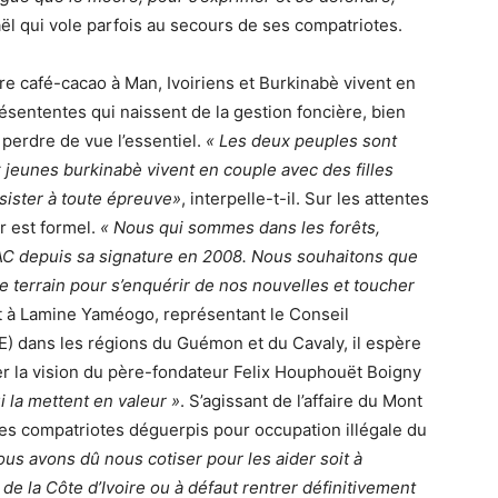
ël qui vole parfois au secours de ses compatriotes.
ère café-cacao à Man, Ivoiriens et Burkinabè vivent en
sententes qui naissent de la gestion foncière, bien
 perdre de vue l’essentiel.
« Les deux peuples sont
eunes burkinabè vivent en couple avec des filles
sister à toute épreuve»
, interpelle-t-il. Sur les attentes
r est formel.
« Nous qui sommes dans les forêts,
TAC depuis sa signature en 2008. Nous souhaitons que
 terrain pour s’enquérir de nos nouvelles et toucher
nt à Lamine Yaméogo, représentant le Conseil
E) dans les régions du Guémon et du Cavaly, il espère
ner la vision du père-fondateur Felix Houphouët Boigny
i la mettent en valeur »
. S’agissant de l’affaire du Mont
es compatriotes déguerpis pour occupation illégale du
ous avons dû nous cotiser pour les aider soit à
de la Côte d’Ivoire ou à défaut rentrer définitivement