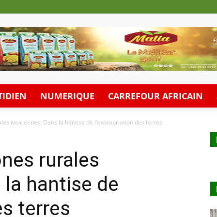
IDIEN
NUMERIQUE
CARREFOUR AFRICAIN
es ivoiriennes: Dans la hantise de l’expropriation des terres
nes rurales
 la hantise de
es terres