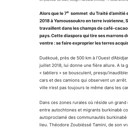
e
Alors que le 7
sommet
du Traité d’amitié 
2018 à Yamoussoukro en terre ivoirienne, S
travaillent dans les champs de café-cacao
pays. Cette diaspora qui tire ses marrons du
ventre : se faire exproprier les terres acqu
Duékoué, près de 500 km à l’Ouest d’Abidjan. 
juillet 2018, lui donne une fière allure. A l
«
tabliers
» se bousculent, presqu’inaudibles
cars et des camions qui observent un arrêt. 
ville n’est pas toujours le même dans les 
Dans ces zones rurales où réside un grand n
entre autochtones et migrants burkinabè co
autoproclamé des communautés burkinabè d
lieu. Théodore Zoubiéssé Tamini, de son vr