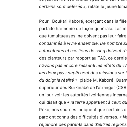
certains sont déférés »,
relate le jeune Isma
Pour
Boukari Kaboré, exerçant dans la fili
parfaite harmonie de façon générale. Les mé
que tumultueuses, ne doivent pas leur faire
condamnés à vivre ensemble. De nombreux j
autochtones et ces liens de sang doivent ré
des planteurs par rapport au TAC, ce dernie
n’avons pas encore ressenti les effets du 
les deux pays dépêchent des missions sur le
du doigt la réalité »
, plaide M. Kaboré. Qua
supérieur des Burkinabè de l’étranger (CSB
un jour voir les autorités ivoiriennes incar
qui disait que
« la terre appartient à ceux qu
Péko, nos sources indiquent que certains d
parc ont connu des difficultés diverses.
« N
rejoindre des parents dans d’autres régions 