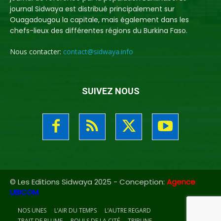
journal Sidwaya est distribué principalement sur
Ouagadougou la capitale, mais également dans les
chefs-lieux des différentes régions du Burkina Faso.
Nous contacter:
contact@sidwaya.info
SUIVEZ NOUS
© Les Editions Sidwaya 2025 - Conception:
Agence
UBICOM
NOS UNES
L’AIR DU TEMPS
L’AUTRE REGARD
TRAIT DE PLUME
POULS DE LA CITÉ
TRIBUNE