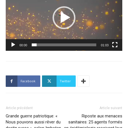
00:00
01:03
Facebook
Twitter
Article précédent
Article suivant
Grande guerre patriotique: «
Riposte aux menaces
Nous pouvons aussi rêver du
sanitaires: 25 agents formés