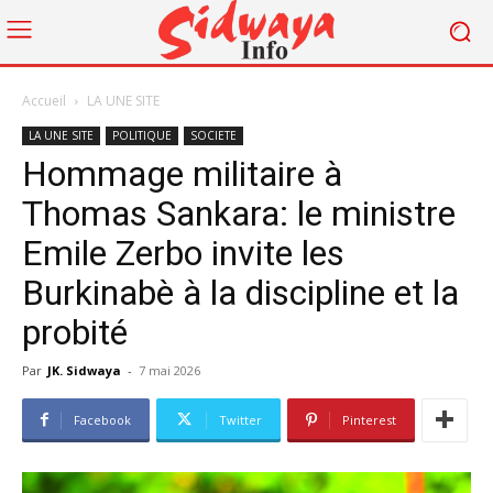
Accueil
LA UNE SITE
LA UNE SITE
POLITIQUE
SOCIETE
Hommage militaire à
Thomas Sankara: le ministre
Emile Zerbo invite les
Burkinabè à la discipline et la
probité
Par
JK. Sidwaya
-
7 mai 2026
Facebook
Twitter
Pinterest