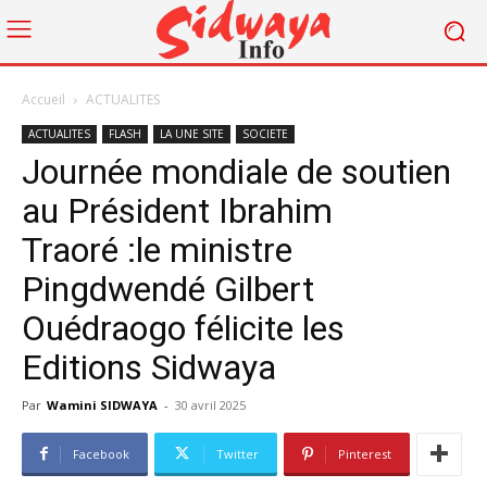
Accueil
ACTUALITES
ACTUALITES
FLASH
LA UNE SITE
SOCIETE
Journée mondiale de soutien
au Président Ibrahim
Traoré :le ministre
Pingdwendé Gilbert
Ouédraogo félicite les
Editions Sidwaya
Par
Wamini SIDWAYA
-
30 avril 2025
Facebook
Twitter
Pinterest