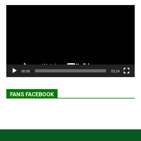
Lecteur
vidéo
00:00
03:24
FANS FACEBOOK