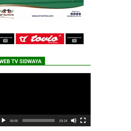
WEB TV SIDWAYA
cteur
déo
00:00
03:24