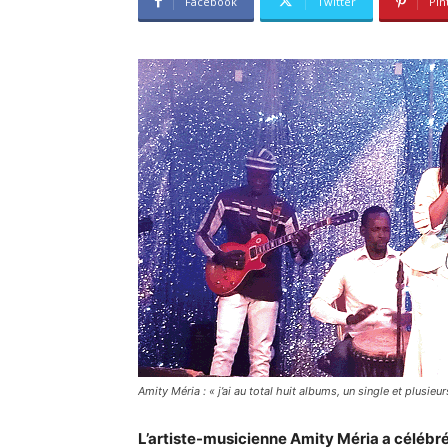
Facebook
Twitter
Pin
Amity Méria : « j’ai au total huit albums, un single et plusie
L’artiste-musicienne Amity Méria a célébré 