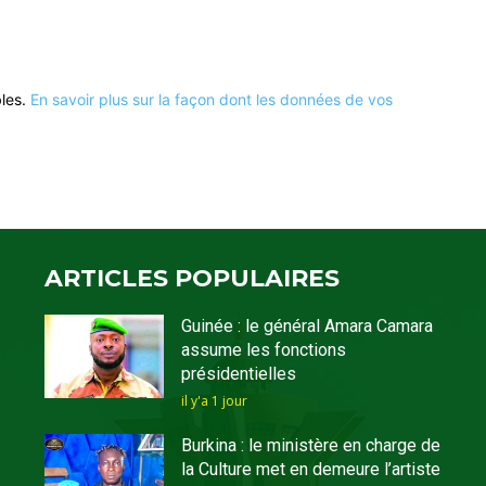
bles.
En savoir plus sur la façon dont les données de vos
ARTICLES POPULAIRES
Guinée : le général Amara Camara
assume les fonctions
présidentielles
il y'a 1 jour
Burkina : le ministère en charge de
la Culture met en demeure l’artiste