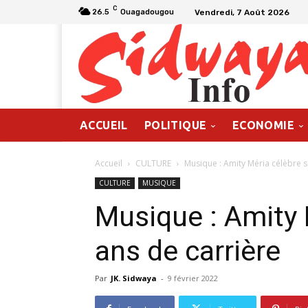
C
Vendredi, 7 Août 2026
26.5
Ouagadougou
ACCUEIL
POLITIQUE
ECONOMIE
Accueil
CULTURE
Musique : Amity Méria célèbre s
CULTURE
MUSIQUE
Musique : Amity 
ans de carrière
Par
JK. Sidwaya
-
9 février 2022