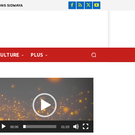
ONS SIDWAYA
CULTURE
PLUS
cteur
déo
00:00
01:03