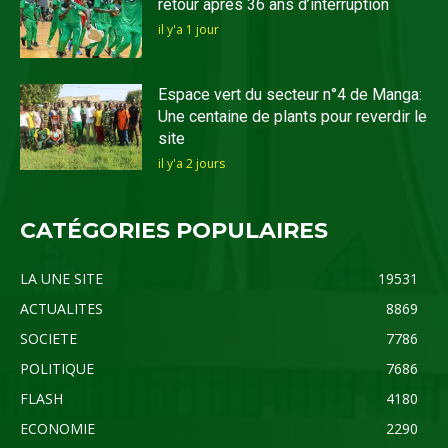
retour après 36 ans d’interruption
il y'a 1 jour
Espace vert du secteur n°4 de Manga:
Une centaine de plants pour reverdir le
site
il y'a 2 jours
CATÉGORIES POPULAIRES
LA UNE SITE
19531
ACTUALITES
8869
SOCIETE
7786
POLITIQUE
7686
FLASH
4180
ECONOMIE
2290