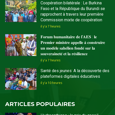
Coopération bilatérale : Le Burkina
Faso et la République du Burundi se
rapprochent à travers leur première
Commission mixte de coopération
il y'a 7 heures
𝐅𝐨𝐫𝐮𝐦 𝐡𝐮𝐦𝐚𝐧𝐢𝐭𝐚𝐢𝐫𝐞 𝐝𝐞 𝐥’𝐀𝐄𝐒 : 𝐥𝐞
𝐏𝐫𝐞𝐦𝐢𝐞𝐫 𝐦𝐢𝐧𝐢𝐬𝐭𝐫𝐞 𝐚𝐩𝐩𝐞𝐥𝐥𝐞 𝐚̀ 𝐜𝐨𝐧𝐬𝐭𝐫𝐮𝐢𝐫𝐞
𝐮𝐧 𝐦𝐨𝐝𝐞̀𝐥𝐞 𝐬𝐚𝐡𝐞́𝐥𝐢𝐞𝐧 𝐟𝐨𝐧𝐝𝐞́ 𝐬𝐮𝐫 𝐥𝐚
𝐬𝐨𝐮𝐯𝐞𝐫𝐚𝐢𝐧𝐞𝐭𝐞́ 𝐞𝐭 𝐥𝐚 𝐫𝐞́𝐬𝐢𝐥𝐢𝐞𝐧𝐜𝐞
il y'a 7 heures
Santé des jeunes: A la découverte des
plateformes digitales éducatives
il y'a 10 heures
ARTICLES POPULAIRES