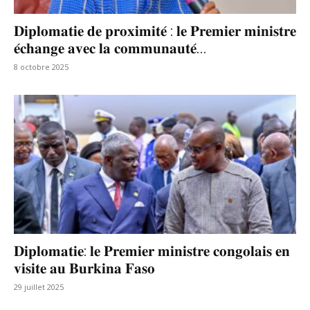
𝐃𝐢𝐩𝐥𝐨𝐦𝐚𝐭𝐢𝐞 𝐝𝐞 𝐩𝐫𝐨𝐱𝐢𝐦𝐢𝐭𝐞́ : 𝐥𝐞 𝐏𝐫𝐞𝐦𝐢𝐞𝐫 𝐦𝐢𝐧𝐢𝐬𝐭𝐫𝐞
𝐞́𝐜𝐡𝐚𝐧𝐠𝐞 𝐚𝐯𝐞𝐜 𝐥𝐚 𝐜𝐨𝐦𝐦𝐮𝐧𝐚𝐮𝐭𝐞́...
8 octobre 2025
𝐃𝐢𝐩𝐥𝐨𝐦𝐚𝐭𝐢𝐞: 𝐥𝐞 𝐏𝐫𝐞𝐦𝐢𝐞𝐫 𝐦𝐢𝐧𝐢𝐬𝐭𝐫𝐞 𝐜𝐨𝐧𝐠𝐨𝐥𝐚𝐢𝐬 𝐞𝐧
𝐯𝐢𝐬𝐢𝐭𝐞 𝐚𝐮 𝐁𝐮𝐫𝐤𝐢𝐧𝐚 𝐅𝐚𝐬𝐨
29 juillet 2025