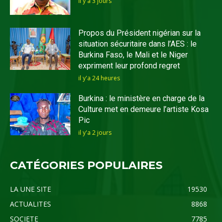
il y'a 3 jours
Propos du Président nigérian sur la
situation sécuritaire dans l’AES : le
Burkina Faso, le Mali et le Niger
expriment leur profond regret
il y'a 24 heures
Burkina : le ministère en charge de la
Culture met en demeure l’artiste Kosa
Pic
il y'a 2 jours
CATÉGORIES POPULAIRES
LA UNE SITE
19530
ACTUALITES
8868
SOCIETE
7785