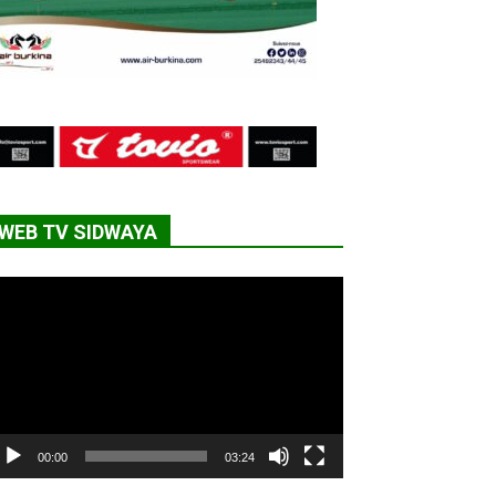
WEB TV SIDWAYA
cteur
déo
00:00
03:24