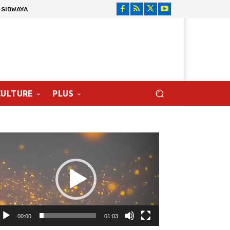
 SIDWAYA
CULTURE
PLUS
cteur
déo
00:00
01:03