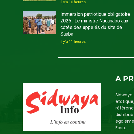
il y'a 10 heures
Immersion patriotique obligatoire
2026 : Le ministre Nacanabo aux
côtés des appelés du site de
Saaba
il y'a 11 heures
A P
Sidwaya 
étatique
référenc
distribu
égalemen
Faso.