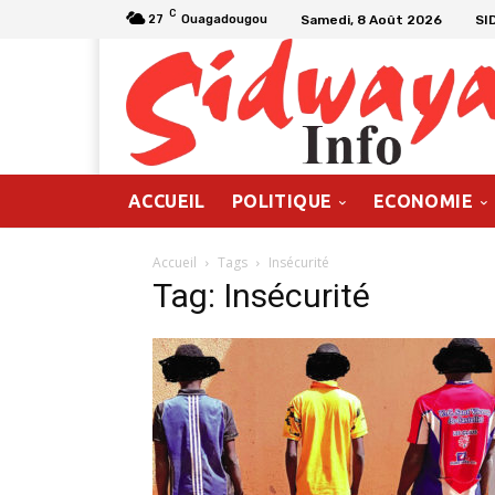
C
Samedi, 8 Août 2026
SI
27
Ouagadougou
ACCUEIL
POLITIQUE
ECONOMIE
Accueil
Tags
Insécurité
Tag: Insécurité