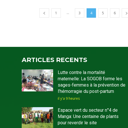
...
1
3
4
5
6
ARTICLES RECENTS
Lutte contre la mortalité
maternelle: La SOGOB forme les
sages-femmes à la prévention de
l’hémorragie du post-partum
il y'a 9 heures
Espace vert du secteur n°4 de
Manga: Une centaine de plants
pour reverdir le site