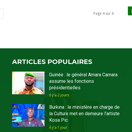
Page 4 sur 6
ARTICLES POPULAIRES
Guinée : le général Amara Camara
assume les fonctions
présidentielles
il y'a 2 jours
Burkina : le ministère en charge de
la Culture met en demeure l’artiste
Kosa Pic
il y'a 1 jour