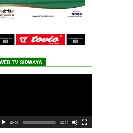
WEB TV SIDWAYA
cteur
déo
00:00
03:24