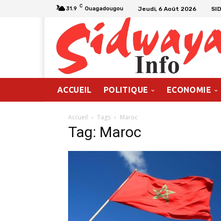
C
Jeudi, 6 Août 2026
SI
31.9
Ouagadougou
ACCUEIL
POLITIQUE
ECONOMIE
Accueil
Tags
Maroc
Tag: Maroc