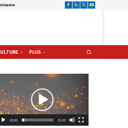
 SIDWAYA
CULTURE
PLUS
cteur
déo
00:00
01:03