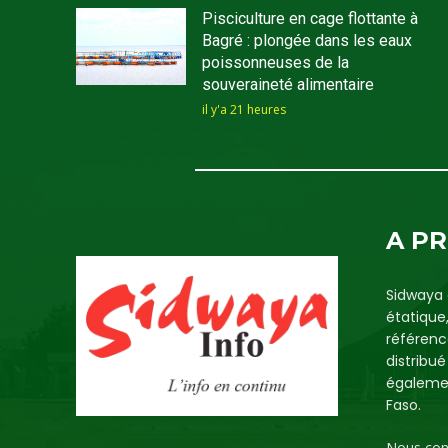
Pisciculture en cage flottante à
Bagré : plongée dans les eaux
poissonneuses de la
souveraineté alimentaire
il y'a 21 heures
A P
Sidwaya 
étatique
référenc
distribu
égalemen
Faso.
Nous con