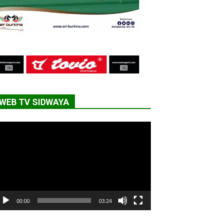
WEB TV SIDWAYA
cteur
déo
00:00
03:24