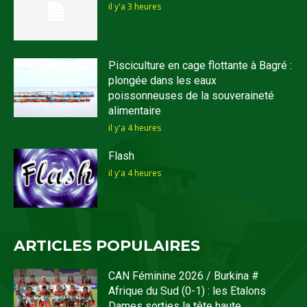
il y'a 3 heures
Pisciculture en cage flottante à Bagré :
plongée dans les eaux
poissonneuses de la souveraineté
alimentaire
il y'a 4 heures
Flash
il y'a 4 heures
ARTICLES POPULAIRES
CAN Féminine 2026 / Burkina #
Afrique du Sud (0-1) : les Etalons
Dames sorties la tête haute