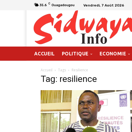
C
Vendredi, 7 Août 2026
35.6
Ouagadougou
ACCUEIL
POLITIQUE
ECONOMIE
Accueil
Tags
Resilience
Tag: resilience