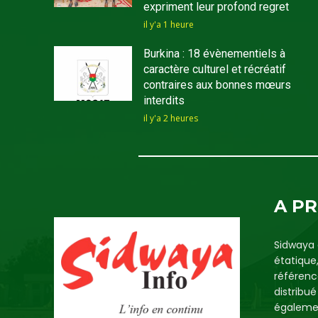
expriment leur profond regret
il y'a 1 heure
Burkina : 18 évènementiels à
caractère culturel et récréatif
contraires aux bonnes mœurs
interdits
il y'a 2 heures
A P
Sidwaya 
étatique
référenc
distribu
égalemen