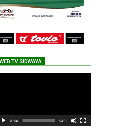
WEB TV SIDWAYA
cteur
déo
00:00
03:24