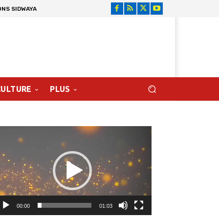
ONS SIDWAYA
CULTURE
PLUS
cteur
déo
00:00
01:03