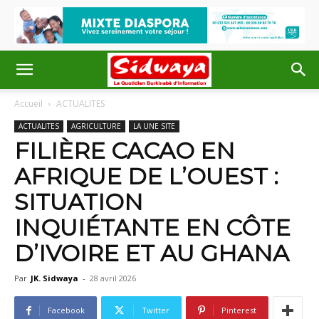
Accueil
ACTUALITES
ACTUALITES
AGRICULTURE
LA UNE SITE
FILIÈRE CACAO EN
AFRIQUE DE L’OUEST :
SITUATION
INQUIÉTANTE EN CÔTE
D’IVOIRE ET AU GHANA
Par
JK. Sidwaya
-
28 avril 2026
Facebook
Twitter
Pinterest