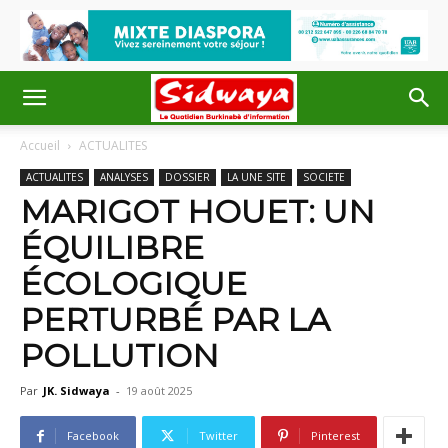
Accueil
ACTUALITES
ACTUALITES
ANALYSES
DOSSIER
LA UNE SITE
SOCIETE
MARIGOT HOUET: UN
ÉQUILIBRE
ÉCOLOGIQUE
PERTURBÉ PAR LA
POLLUTION
Par
JK. Sidwaya
-
19 août 2025
Facebook
Twitter
Pinterest