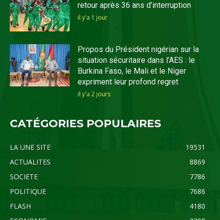
retour après 36 ans d’interruption
il y'a 1 jour
Propos du Président nigérian sur la
situation sécuritaire dans l’AES : le
Burkina Faso, le Mali et le Niger
expriment leur profond regret
il y'a 2 jours
CATÉGORIES POPULAIRES
LA UNE SITE
19531
ACTUALITES
8869
SOCIETE
7786
POLITIQUE
7686
FLASH
4180