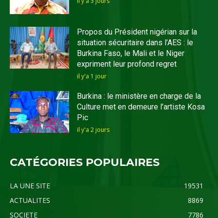
il y'a 3 jours
Propos du Président nigérian sur la
situation sécuritaire dans l’AES : le
Burkina Faso, le Mali et le Niger
expriment leur profond regret
il y'a 1 jour
Burkina : le ministère en charge de la
Culture met en demeure l’artiste Kosa
Pic
il y'a 2 jours
CATÉGORIES POPULAIRES
LA UNE SITE
19531
ACTUALITES
8869
SOCIETE
7786