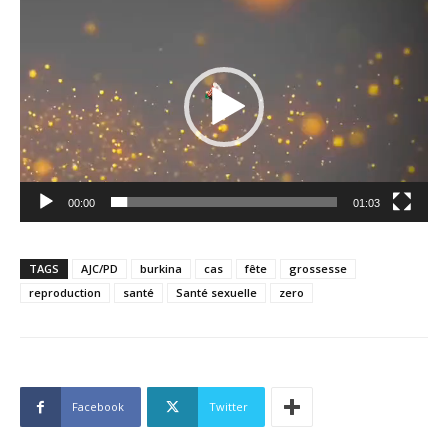
Lecteur
vidéo
00:00
01:03
TAGS
AJC/PD
burkina
cas
fête
grossesse
reproduction
santé
Santé sexuelle
zero
Facebook
Twitter