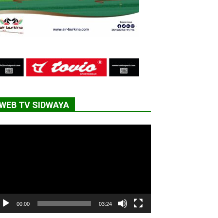
WEB TV SIDWAYA
cteur
déo
00:00
03:24