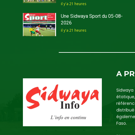
il y'a 21 heures
Une Sidwaya Sport du 05-08-
2026
il y'a 21 heures
A P
Sidwaya 
étatique
référenc
distribu
égalemen
Faso.