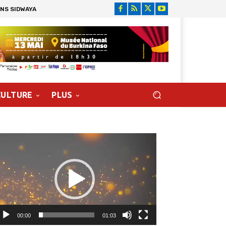
ONS SIDWAYA
CULTURE
PLUS
cteur
déo
00:00
01:03