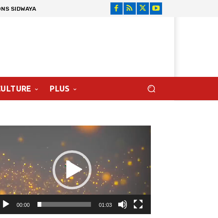
ONS SIDWAYA
CULTURE
PLUS
cteur
déo
00:00
01:03