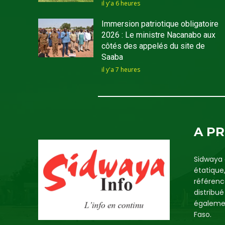
il y'a 6 heures
Immersion patriotique obligatoire
2026 : Le ministre Nacanabo aux
côtés des appelés du site de
Saaba
il y'a 7 heures
A P
Sidwaya 
étatique
référenc
distribu
égalemen
Faso.