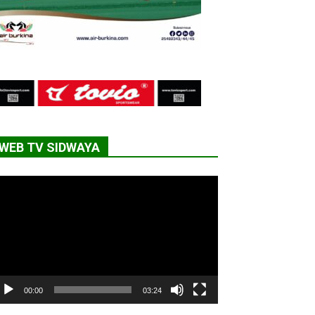
WEB TV SIDWAYA
cteur
déo
00:00
03:24