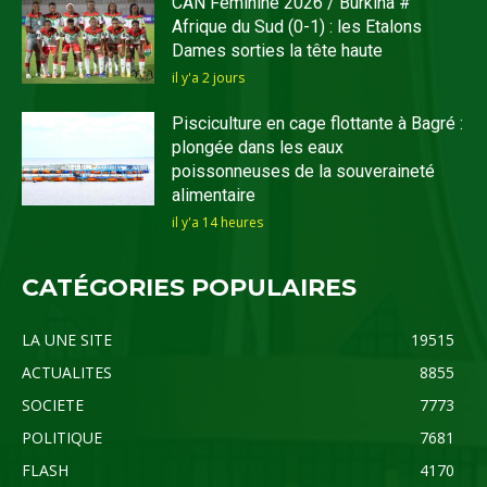
CAN Féminine 2026 / Burkina #
Afrique du Sud (0-1) : les Etalons
Dames sorties la tête haute
il y'a 2 jours
Pisciculture en cage flottante à Bagré :
plongée dans les eaux
poissonneuses de la souveraineté
alimentaire
il y'a 14 heures
CATÉGORIES POPULAIRES
LA UNE SITE
19515
ACTUALITES
8855
SOCIETE
7773
POLITIQUE
7681
FLASH
4170