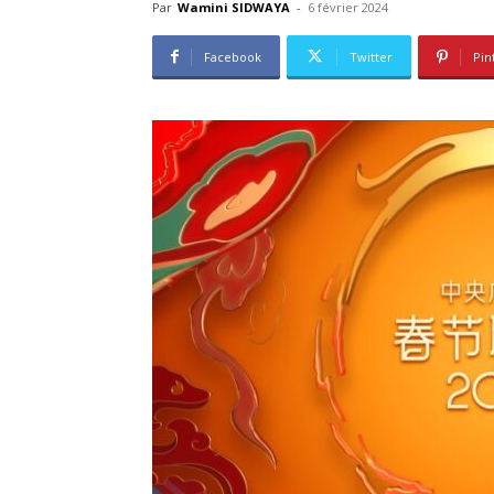
Par
Wamini SIDWAYA
-
6 février 2024
Facebook
Twitter
Pin