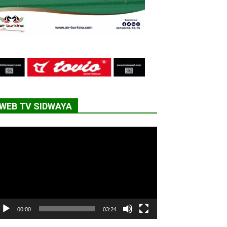
WEB TV SIDWAYA
cteur
déo
00:00
03:24