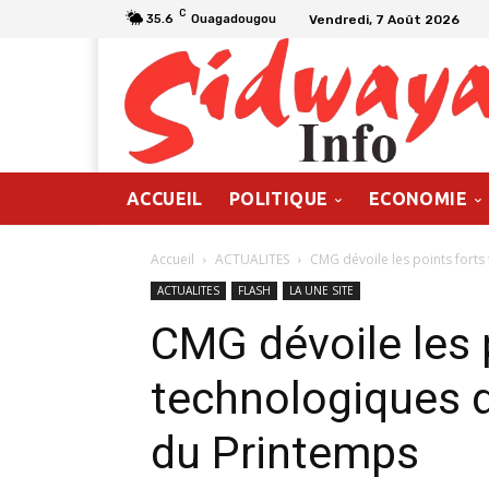
C
Vendredi, 7 Août 2026
35.6
Ouagadougou
ACCUEIL
POLITIQUE
ECONOMIE
Accueil
ACTUALITES
CMG dévoile les points forts 
ACTUALITES
FLASH
LA UNE SITE
CMG dévoile les 
technologiques d
du Printemps