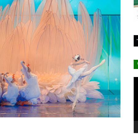
Le
vi