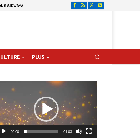
ONS SIDWAYA
CULTURE
PLUS
cteur
déo
00:00
01:03