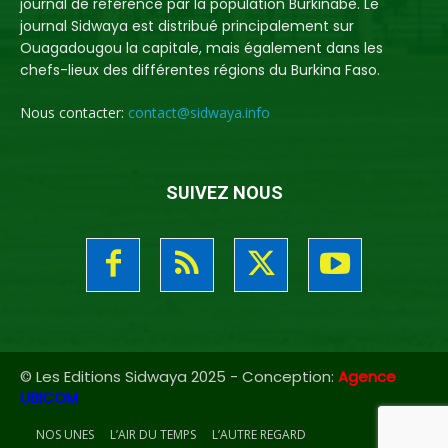
journal de référence par la population Burkinabè. Le
journal Sidwaya est distribué principalement sur
Ouagadougou la capitale, mais également dans les
chefs-lieux des différentes régions du Burkina Faso.
Nous contacter:
contact@sidwaya.info
SUIVEZ NOUS
© Les Editions Sidwaya 2025 - Conception:
Agence
UBICOM
NOS UNES
L’AIR DU TEMPS
L’AUTRE REGARD