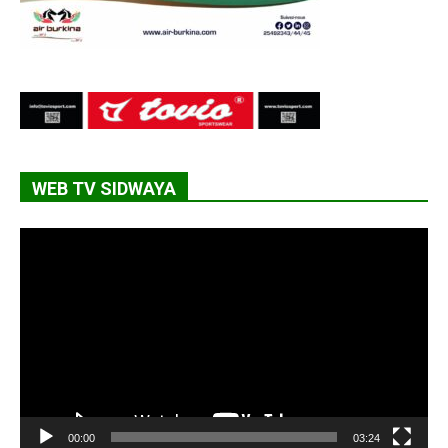
WEB TV SIDWAYA
Lecteur
vidéo
00:00
03:24