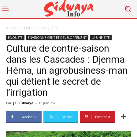
Accueil
FOCUS
ENQUETE
ENQUETE
ENVIRONNEMENT ET DEVELOPPEMENT
LA UNE SITE
Culture de contre-saison
dans les Cascades : Djenma
Héma, un agrobusiness-man
qui détient le secret de
l’irrigation
Par
JK. Sidwaya
-
12 juin 2023
Facebook
Twitter
Pinterest