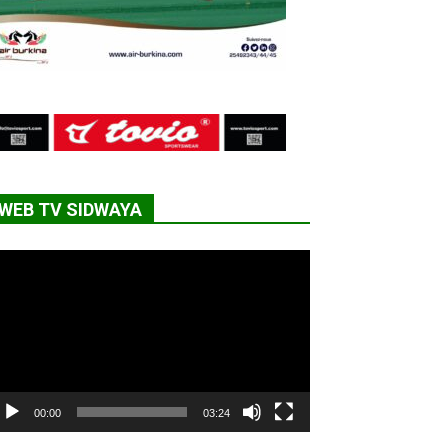
WEB TV SIDWAYA
cteur
déo
00:00
03:24