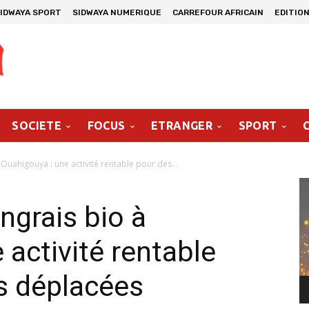
IDWAYA SPORT
SIDWAYA NUMERIQUE
CARREFOUR AFRICAIN
EDITION
SOCIETE
FOCUS
ETRANGER
SPORT
 Ouahigouya : une activité rentable pour des...
Le
vi
engrais bio à
 activité rentable
s déplacées