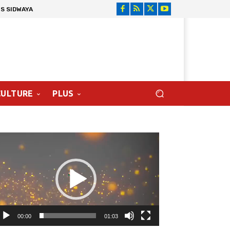
S SIDWAYA
CULTURE
PLUS
cteur
déo
00:00
01:03