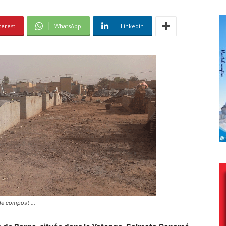
terest
WhatsApp
Linkedin
 de compost …