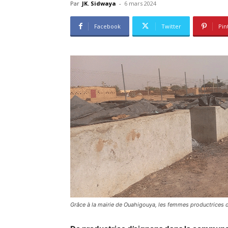
Par
JK. Sidwaya
-
6 mars 2024
Facebook
Twitter
Pin
Grâce à la mairie de Ouahigouya, les femmes productrices