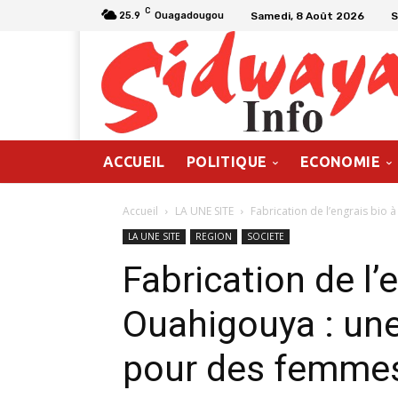
C
Samedi, 8 Août 2026
S
25.9
Ouagadougou
ACCUEIL
POLITIQUE
ECONOMIE
Accueil
LA UNE SITE
Fabrication de l’engrais bio à
LA UNE SITE
REGION
SOCIETE
Fabrication de l’
Ouahigouya : une
pour des femme