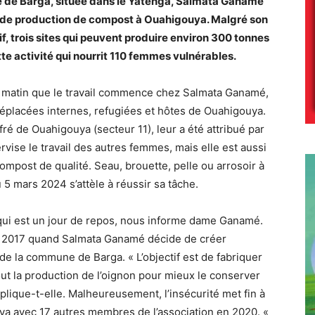
 de Barga, située dans le Yatenga, Salmata Ganamé
té de production de compost à Ouahigouya. Malgré son
tif, trois sites qui peuvent produire environ 300 tonnes
te activité qui nourrit 110 femmes vulnérables.
du matin que le travail commence chez Salmata Ganamé,
déplacées internes, refugiées et hôtes de Ouahigouya.
ré de Ouahigouya (secteur 11), leur a été attribué par
vise le travail des autres femmes, mais elle est aussi
ompost de qualité. Seau, brouette, pelle ou arrosoir à
 5 mars 2024 s’attèle à réussir sa tâche.
e qui est un jour de repos, nous informe dame Ganamé.
n 2017 quand Salmata Ganamé décide de créer
de la commune de Barga. « L’objectif est de fabriquer
ut la production de l’oignon pour mieux le conserver
plique-t-elle. Malheureusement, l’insécurité met fin à
ouya avec 17 autres membres de l’association en 2020. «