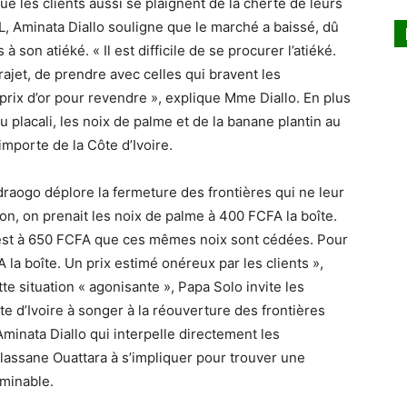
ue les clients aussi se plaignent de la cherté de leurs
L, Aminata Diallo souligne que le marché a baissé, dû
à son atiéké. « Il est difficile de se procurer l’atiéké.
jet, de prendre avec celles qui bravent les
prix d’or pour revendre », explique Mme Diallo. En plus
 placali, les noix de palme et de la banane plantin au
mporte de la Côte d’Ivoire.
ogo déplore la fermeture des frontières qui ne leur
tion, on prenait les noix de palme à 400 FCFA la boîte.
’est à 650 FCFA que ces mêmes noix sont cédées. Pour
la boîte. Un prix estimé onéreux par les clients »,
e situation « agonisante », Papa Solo invite les
 d’Ivoire à songer à la réouverture des frontières
inata Diallo qui interpelle directement les
lassane Ouattara à s’impliquer pour trouver une
rminable.