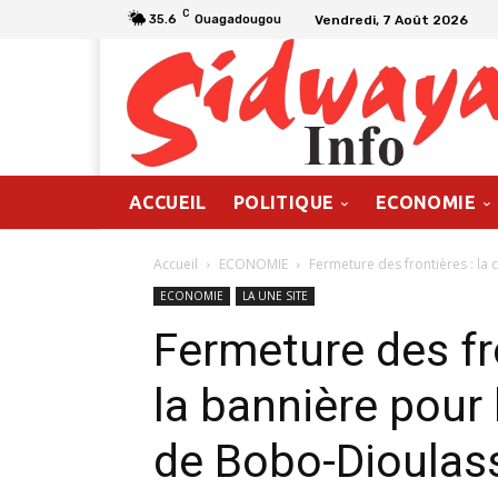
C
Vendredi, 7 Août 2026
35.6
Ouagadougou
ACCUEIL
POLITIQUE
ECONOMIE
Accueil
ECONOMIE
Fermeture des frontières : la c
ECONOMIE
LA UNE SITE
Fermeture des fro
la bannière pour 
de Bobo-Dioulas