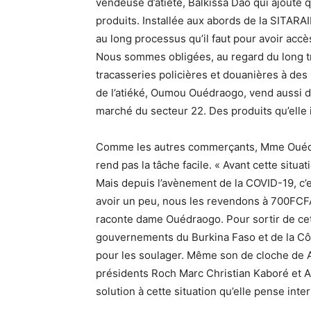
vendeuse d’atiété, Balkissa Dao qui ajoute q
produits. Installée aux abords de la SITARAI
au long processus qu’il faut pour avoir accès 
Nous sommes obligées, au regard du long tra
tracasseries policières et douanières à des 
de l’atiéké, Oumou Ouédraogo, vend aussi du
marché du secteur 22. Des produits qu’elle i
Comme les autres commerçants, Mme Ouédra
rend pas la tâche facile. « Avant cette situa
Mais depuis l’avènement de la COVID-19, c
avoir un peu, nous les revendons à 700FCFA 
raconte dame Ouédraogo. Pour sortir de cett
gouvernements du Burkina Faso et de la Côte
pour les soulager. Même son de cloche de Am
présidents Roch Marc Christian Kaboré et A
solution à cette situation qu’elle pense inte