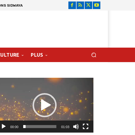
ONS SIDWAYA
CULTURE
PLUS
cteur
déo
00:00
01:03