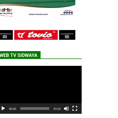
WEB TV SIDWAYA
cteur
déo
00:00
03:24