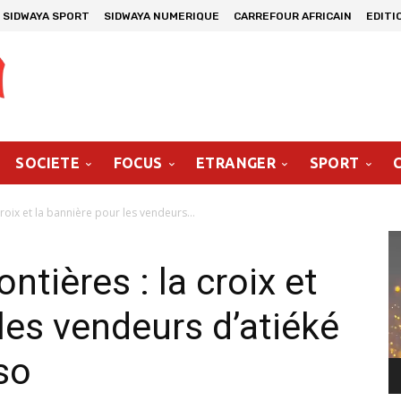
SIDWAYA SPORT
SIDWAYA NUMERIQUE
CARREFOUR AFRICAIN
EDITI
SOCIETE
FOCUS
ETRANGER
SPORT
roix et la bannière pour les vendeurs...
Le
vi
ntières : la croix et
les vendeurs d’atiéké
so