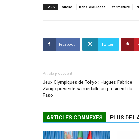
TAGS
atiéké
bobo-dioulasso
fermeture
f
Facebook
Twitter
Article précédent
Jeux Olympiques de Tokyo : Hugues Fabrice
Zango présente sa médaille au président du
Faso
ARTICLES CONNEXES
PLUS DE L