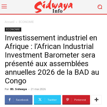
Accueil
ECONOMIE
ECONOMIE
Investissement industriel en
Afrique : l’African Industrial
Investment Barometer sera
présenté aux assemblées
annuelles 2026 de la BAD au
Congo
Par
BS. Sidwaya
-
21 mai 2026
Facebook
Twitter
Pinterest