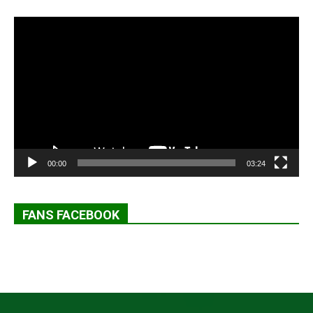
Lecteur
vidéo
00:00
03:24
FANS FACEBOOK