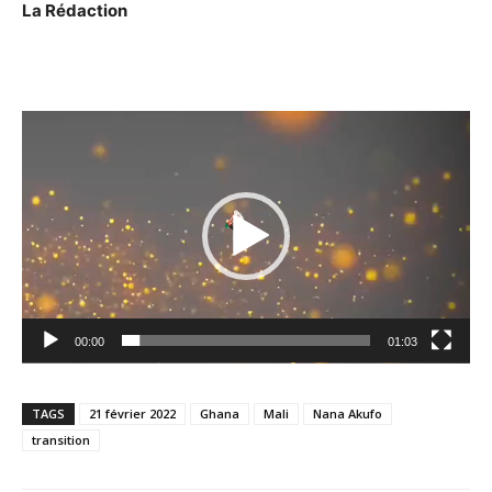
La Rédaction
Lecteur
vidéo
00:00
01:03
TAGS
21 février 2022
Ghana
Mali
Nana Akufo
transition