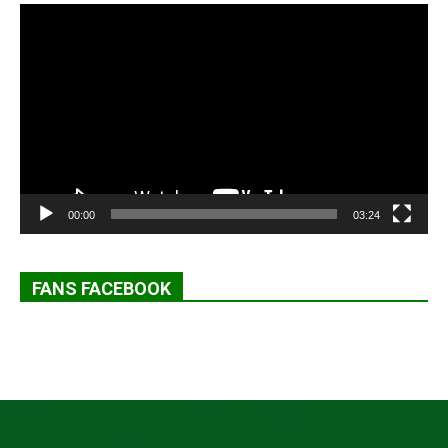
Lecteur
vidéo
00:00
03:24
FANS FACEBOOK