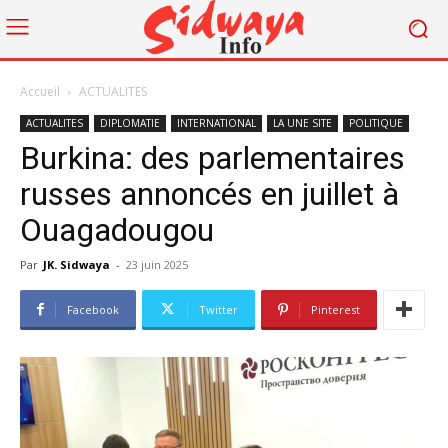
Accueil
ACTUALITES
ACTUALITES
DIPLOMATIE
INTERNATIONAL
LA UNE SITE
POLITIQUE
Burkina: des parlementaires
russes annoncés en juillet à
Ouagadougou
Par
JK. Sidwaya
-
23 juin 2025
Facebook
Twitter
Pinterest